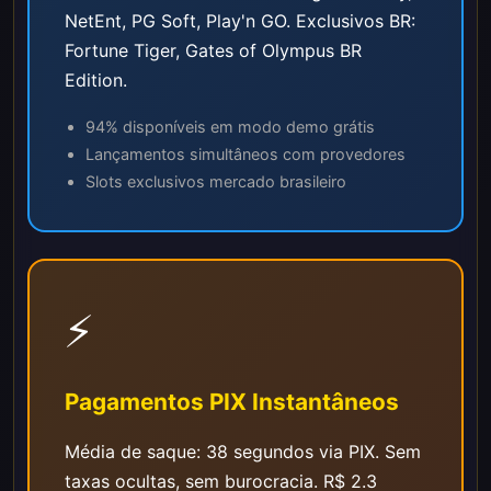
NetEnt, PG Soft, Play'n GO. Exclusivos BR:
Fortune Tiger, Gates of Olympus BR
Edition.
94% disponíveis em modo demo grátis
Lançamentos simultâneos com provedores
Slots exclusivos mercado brasileiro
⚡
Pagamentos PIX Instantâneos
Média de saque: 38 segundos via PIX. Sem
taxas ocultas, sem burocracia. R$ 2.3