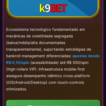
Ecossistema tecnológico fundamentado em
mecânicas de volatilidade segregada
(baixa/média/alta documentadas
transparentemente), suportando estratégias de
bankroll management diferenciadas:
apostas desde
R$ 0,10/spin
(acessibilidade) até R$ 500/spin
(high-rollers VIP). Infraestrutura mobile-first
assegura desempenho idêntico cross-platform
(iOS/Android/Desktop) com touch-controls
otimizados.