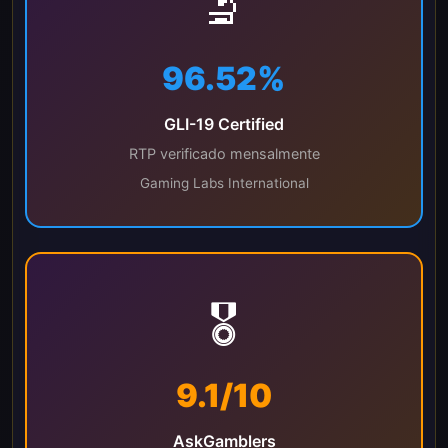
🔬
96.52%
GLI-19 Certified
RTP verificado mensalmente
Gaming Labs International
🎖️
9.1/10
AskGamblers