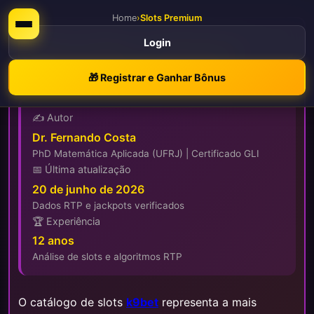
Home
›
Slots Premium
Login
🎰 Slots k9bet - Plataforma
Brasileira de Autorização
🎁 Registrar e Ganhar Bônus
✍️ Autor
Dr. Fernando Costa
PhD Matemática Aplicada (UFRJ) | Certificado GLI
📅 Última atualização
20 de junho de 2026
Dados RTP e jackpots verificados
🏆 Experiência
12 anos
Análise de slots e algoritmos RTP
O catálogo de slots
k9bet
representa a mais