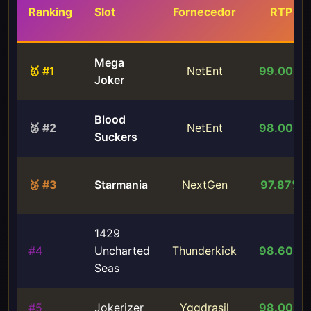
Ranking
Slot
Fornecedor
RTP
Mega
🥇 #1
NetEnt
99.00%
Joker
Blood
🥈 #2
NetEnt
98.00%
Suckers
🥉 #3
Starmania
NextGen
97.87%
1429
#4
Uncharted
Thunderkick
98.60%
Seas
#5
Jokerizer
Yggdrasil
98.00%