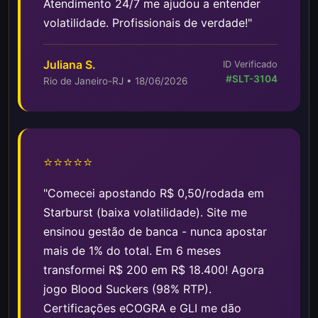
Atendimento 24/7 me ajudou a entender
volatilidade. Profissionais de verdade!"
Juliana S.
ID Verificado
#SLT-3104
Rio de Janeiro-RJ • 18/06/2026
⭐⭐⭐⭐⭐
"Comecei apostando R$ 0,50/rodada em
Starburst (baixa volatilidade). Site me
ensinou gestão de banca - nunca apostar
mais de 1% do total. Em 6 meses
transformei R$ 200 em R$ 18.400! Agora
jogo Blood Suckers (98% RTP).
Certificações eCOGRA e GLI me dão