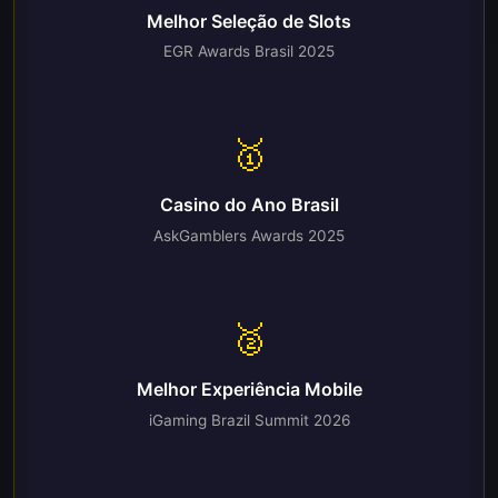
Melhor Seleção de Slots
EGR Awards Brasil 2025
🥇
Casino do Ano Brasil
AskGamblers Awards 2025
🥈
Melhor Experiência Mobile
iGaming Brazil Summit 2026