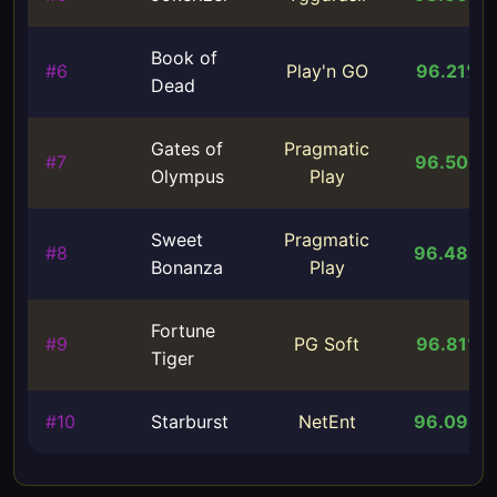
Book of
#6
Play'n GO
96.21%
Dead
Gates of
Pragmatic
#7
96.50%
Olympus
Play
Sweet
Pragmatic
#8
96.48%
Bonanza
Play
Fortune
#9
PG Soft
96.81%
Tiger
#10
Starburst
NetEnt
96.09%