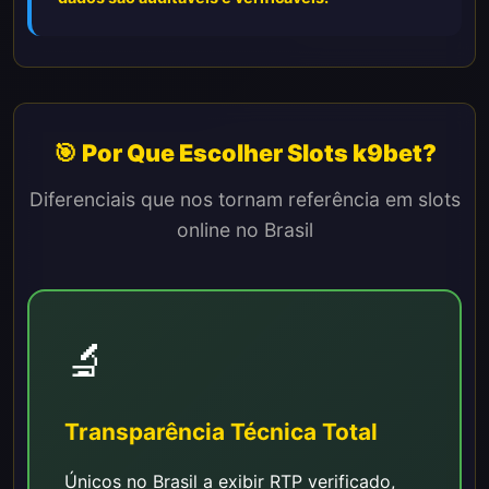
🎯 Por Que Escolher Slots k9bet?
Diferenciais que nos tornam referência em slots
online no Brasil
🔬
Transparência Técnica Total
Únicos no Brasil a exibir RTP verificado,