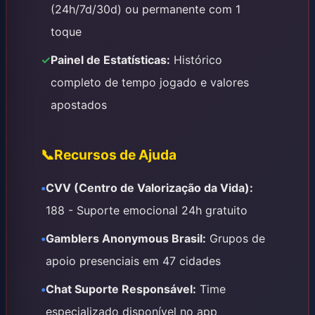
(24h/7d/30d) ou permanente com 1
toque
✓
Painel de Estatísticas:
Histórico
completo de tempo jogado e valores
apostados
📞
Recursos de Ajuda
•
CVV (Centro de Valorização da Vida):
188 - Suporte emocional 24h gratuito
•
Gamblers Anonymous Brasil:
Grupos de
apoio presenciais em 47 cidades
•
Chat Suporte Responsável:
Time
especializado disponível no app