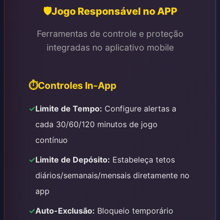
🛡️
Jogo Responsável no APP
Ferramentas de controle e proteção
integradas no aplicativo mobile
⏱️
Controles In-App
✓
Limite de Tempo:
Configure alertas a
cada 30/60/120 minutos de jogo
contínuo
✓
Limite de Depósito:
Estabeleça tetos
diários/semanais/mensais diretamente no
app
✓
Auto-Exclusão:
Bloqueio temporário