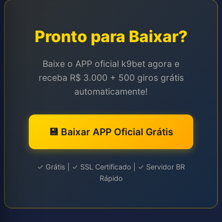
Pronto para Baixar?
Baixe o APP oficial k9bet agora e
receba R$ 3.000 + 500 giros grátis
automaticamente!
💾 Baixar APP Oficial Grátis
✓ Grátis | ✓ SSL Certificado | ✓ Servidor BR
Rápido