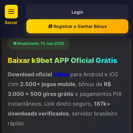
Login
Home
›
Baixar
🎁 Registrar e Ganhar Bônus
⬇️
Download Direto Seguro
🔄
Atualizado:
15 Jun 2026
Baixar k9bet APP Oficial Grátis
Download oficial
k9bet
para Android e iOS
com
2.500+ jogos mobile
, bônus de
R$
3.000 + 500 giros grátis
e pagamentos PIX
instantâneos. Link direto seguro,
187k+
downloads verificados
, servidor brasileiro
rápido.