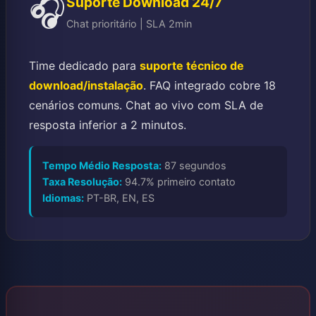
🎧
Suporte Download 24/7
Chat prioritário | SLA 2min
Time dedicado para
suporte técnico de
download/instalação
. FAQ integrado cobre 18
cenários comuns. Chat ao vivo com SLA de
resposta inferior a 2 minutos.
Tempo Médio Resposta:
87 segundos
Taxa Resolução:
94.7% primeiro contato
Idiomas:
PT-BR, EN, ES