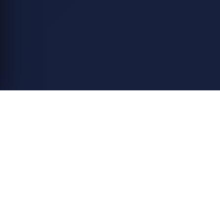
Sobre a k9bet
Cassino online licenciado operando no Brasil desde
2020. Certificado pela eCOGRA, GLI e iTech Labs com
compromisso total com transparência e jogo
responsável.
Razão Social:
k9bet Gaming N.V.
CNPJ:
Licença Internacional
Registro:
Curaçao #8048/JAZ