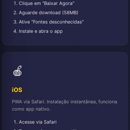
Clique em "Baixar Agora"
Aguarde download (58MB)
Ative "Fontes desconhecidas"
Instale e abra o app
🍎
iOS
PWA via Safari. Instalação instantânea, funciona
como app nativo.
Acesse via Safari