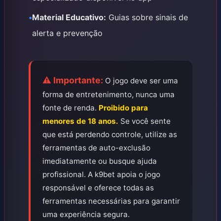
•
Material Educativo:
Guias sobre sinais de
alerta e prevenção
⚠️ Importante:
O jogo deve ser uma
forma de entretenimento, nunca uma
fonte de renda.
Proibido para
menores de 18 anos.
Se você sente
que está perdendo controle, utilize as
ferramentas de auto-exclusão
imediatamente ou busque ajuda
profissional. A k9bet apoia o jogo
responsável e oferece todas as
ferramentas necessárias para garantir
uma experiência segura.