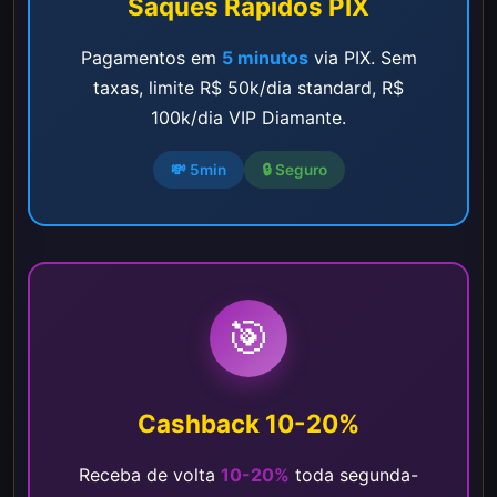
Saques Rápidos PIX
Pagamentos em
5 minutos
via PIX. Sem
taxas, limite R$ 50k/dia standard, R$
100k/dia VIP Diamante.
💸 5min
🔒 Seguro
🎯
Cashback 10-20%
Receba de volta
10-20%
toda segunda-