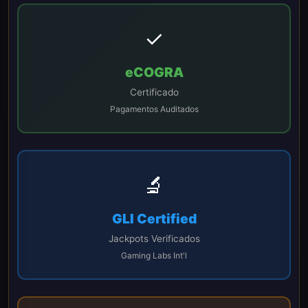
✓
eCOGRA
Certificado
Pagamentos Auditados
🔬
GLI Certified
Jackpots Verificados
Gaming Labs Int'l