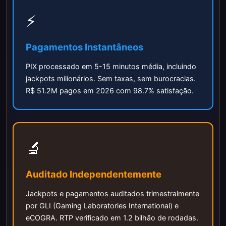
⚡
Pagamentos Instantâneos
PIX processado em 5-15 minutos média, incluindo
jackpots milionários. Sem taxas, sem burocracias.
R$ 51.2M pagos em 2026 com 98.7% satisfação.
🔬
Auditado Independentemente
Jackpots e pagamentos auditados trimestralmente
por GLI (Gaming Laboratories International) e
eCOGRA. RTP verificado em 1.2 bilhão de rodadas.