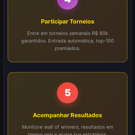
Participar Torneios
Entre em torneios semanais R$ 80k
garantidos. Entrada automática, top-100
premiados.
5
Acompanhar Resultados
Monitore wall of winners, resultados em
tempo real e ajuste sua estratégia.