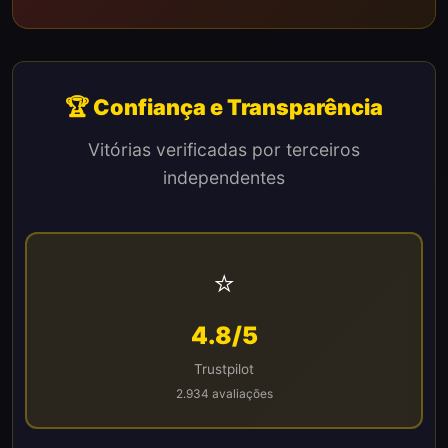
🏆 Confiança e Transparência
Vitórias verificadas por terceiros
independentes
⭐
4.8/5
Trustpilot
2.934 avaliações