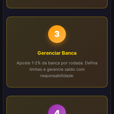
3
Gerenciar Banca
Aposte 1-2% da banca por rodada. Defina
limites e gerencie saldo com
responsabilidade.
4