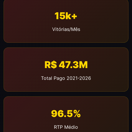
15k+
Vitórias/Mês
R$ 47.3M
Total Pago 2021-2026
96.5%
RTP Médio