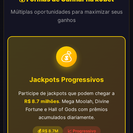
Múltiplas oportunidades para maximizar seus
ganhos
💰
Jackpots Progressivos
Participe de jackpots que podem chegar a
R$ 8.7 milhões
. Mega Moolah, Divine
Fortune e Hall of Gods com prêmios
acumulados diariamente.
💰 R$ 8.7M
📈 Progressivo