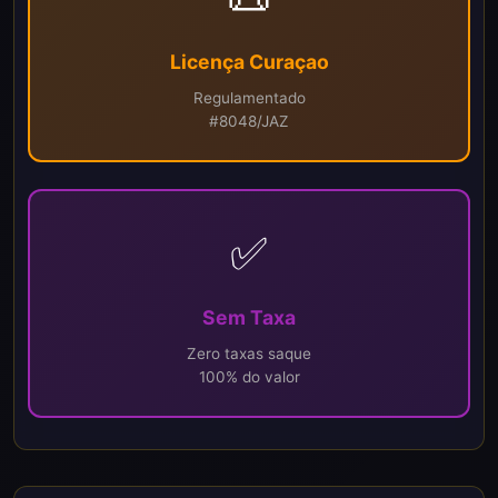
Licença Curaçao
Regulamentado
#8048/JAZ
✅
Sem Taxa
Zero taxas saque
100% do valor