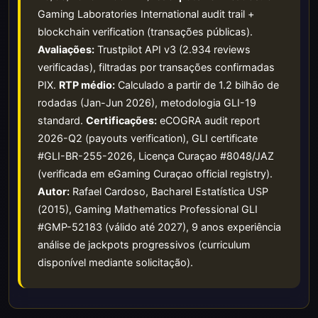
Gaming Laboratories International audit trail +
blockchain verification (transações públicas).
Avaliações:
Trustpilot API v3 (2.934 reviews
verificadas), filtradas por transações confirmadas
PIX.
RTP médio:
Calculado a partir de 1.2 bilhão de
rodadas (Jan-Jun 2026), metodologia GLI-19
standard.
Certificações:
eCOGRA audit report
2026-Q2 (payouts verification), GLI certificate
#GLI-BR-255-2026, Licença Curaçao #8048/JAZ
(verificada em eGaming Curaçao official registry).
Autor:
Rafael Cardoso, Bacharel Estatística USP
(2015), Gaming Mathematics Professional GLI
#GMP-52183 (válido até 2027), 9 anos experiência
análise de jackpots progressivos (curriculum
disponível mediante solicitação).